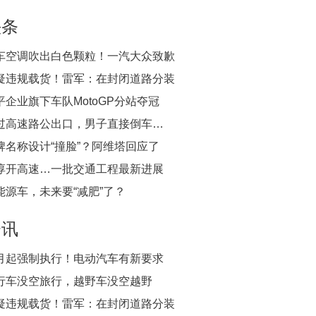
头条
车空调吹出白色颗粒！一汽大众致歉
疑违规载货！雷军：在封闭道路分装
平企业旗下车队MotoGP分站夺冠
过高速路公出口，男子直接倒车…
牌名称设计“撞脸”？阿维塔回应了
淳开高速…一批交通工程最新进展
能源车，未来要“减肥”了？
资讯
月起强制执行！电动汽车有新要求
行车没空旅行，越野车没空越野
疑违规载货！雷军：在封闭道路分装