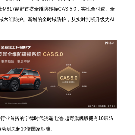
士
M817
越野首搭全维防碰撞
CAS 5.0
，实现全时速、全
域六维防护。新增的全时域防护，
从实时判断升级为
AI
7
行业首搭的宁德时代骁遥电池·越野旗舰版拥有
10
层防
振动耐久超
10
倍国家标准。