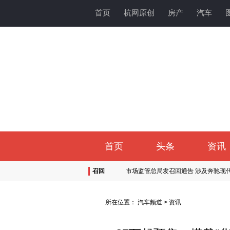
首页
杭网原创
房产
汽车
首页
头条
资讯
召回
市场监管总局发召回通告 涉及奔驰现
超24万辆！蔚来汽车召回蔚来ES8、E
左后半轴可能脱落！沃尔沃召回部分国
所在位置：
汽车频道
>
资讯