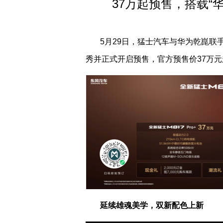
37万起预售，搭载“
5
月
29
日，猛士汽车与华为乾崑联手
秀并正式开启预售，官方预售价
37
万元
延续雄魂美学，双新配色上新