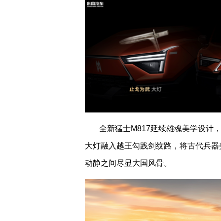
全新猛士
M817
延续雄魂美学设计
大灯融入越王勾践剑纹路，将古代兵器
动静之间尽显大国风骨。