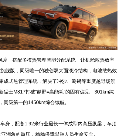
风扇，搭配多模热管理智能分配系统，让机舱散热效率
野旗舰版，同级唯一的独创双大面液冷结构，电池散热效
集成式热管理系统，解决了冲沙、涮锅等重度越野场景
新猛士
M817
打破“越野
=
高能耗”的固有偏见，
301km
纯
，同级第一的
1450km
综合续航。
甲车身，配备
1.92
米行业最长一体成型内高压纵梁，车顶
年亚洲象的重压，稳稳保障驾乘人员生命安全。