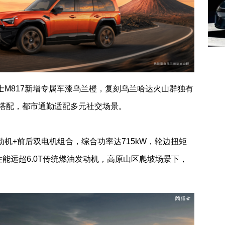
士
M817
新增专属车漆乌兰橙，复刻乌兰哈达火山群独有
搭配，都市通勤适配多元社交场景。
机+前后双电机组合，综合功率达715kW，轮边扭矩
性能远超6.0T传统燃油发动机，高原山区爬坡场景下，