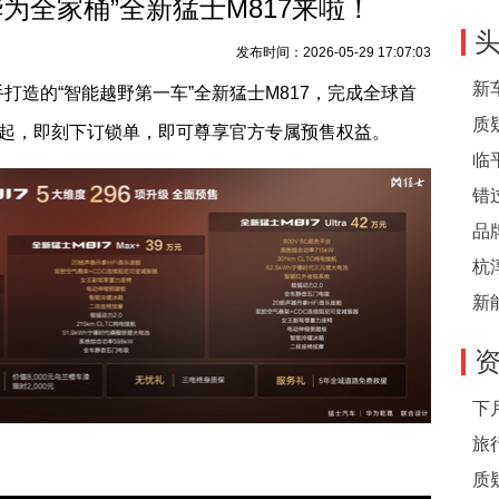
华为全家桶”全新猛士M817来啦！
发布时间：2026-05-29 17:07:03
新
打造的“智能越野第一车”全新猛士
M817
，完成全球首
质
起，即刻下订锁单，即可尊享官方专属预售权益。
临
错
品
杭
新
下
旅
质