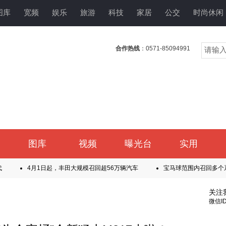
图库
宽频
娱乐
旅游
科技
家居
公交
时尚休闲
合作热线
：0571-85094991
图库
视频
曝光台
实用
代
4月1日起，丰田大规模召回超56万辆汽车
宝马球范围内召回多个
S6、EC6三款车型
三家车企宣布召回！涉及林肯航海家、路虎揽胜
产四驱XC70
关注
微信ID