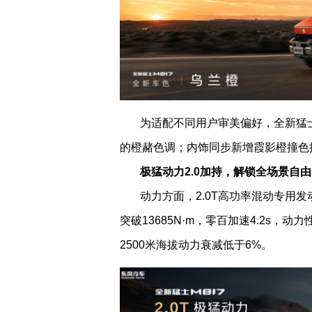
为适配不同用户审美偏好，全新猛
的橙赭色调；内饰同步新增霞影橙撞色
极猛动力
2.0
加持，解锁全场景自由
动力方面，2.0T
高功率混动专用发动
突破13685N·m，
零百加速4.2s，
动力
2500米海拔动力衰减低于6%。