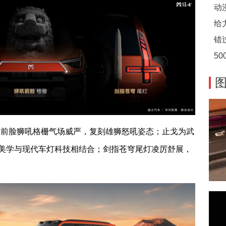
，前脸狮吼格栅气场威严，复刻雄狮怒吼姿态；止戈为武
美学与现代车灯科技相结合；剑指苍穹尾灯凌厉舒展，