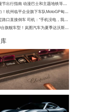
动漫节出行指南 动漫巴士和主题地铁等你打卡
给力！杭州临平企业旗下车队MotoGP匈牙利站夺冠
错过路口直接倒车 司机：“手机没电，我心慌”
500台旗舰车型！岚图汽车为夏季达沃斯论坛保驾护航
图库