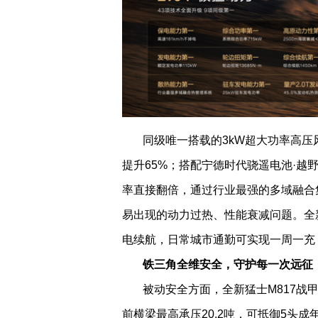
同级唯一搭载的
3kW
超大功率高压
提升
65%
；搭配宁德时代骁遥电池·越
率直接翻倍，通过行业最强的多域融合
易出现的动力过热、性能衰减问题。
全
电续航，日常城市通勤可实现一周一充
铁三角全维安全，守护每一次远征
被动安全方面，全新猛士
M817
战
前横梁最高承压
20.2
吨，可抵御
5
头成