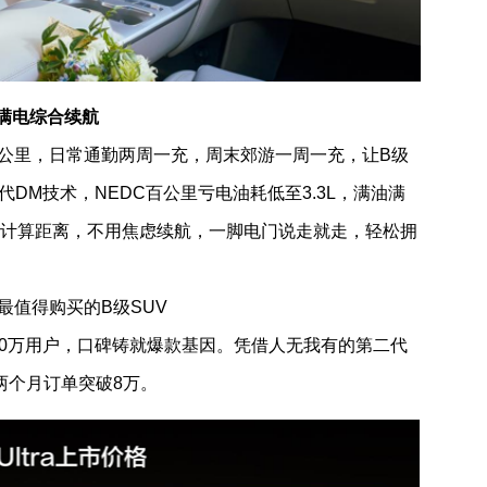
油满电综合续航
续航达310公里，日常通勤两周一充，周末郊游一周一充，让B级
DM技术，NEDC百公里亏电油耗低至3.3L，满油满
不用计算距离，不用焦虑续航，一脚电门说走就走，轻松拥
026年最值得购买的B级SUV
20万用户，口碑铸就爆款基因。凭借人无我有的第二代
市两个月订单突破8万。