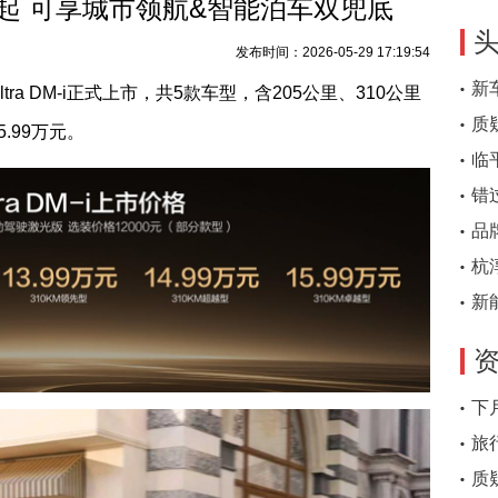
2.99万起 可享城市领航&智能泊车双兜底
发布时间：2026-05-29 17:19:54
新
tra DM-i正式上市，共5款车型，含205公里、310公里
质
.99万元。
临
错
品
杭
新
下
旅
质