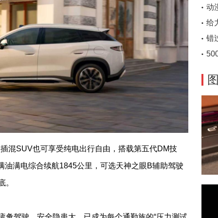
中级插混SUV也可享受纯电出行自由，搭载第五代DM技
，满油满电综合续航1845公里，可选天神之眼B辅助驾驶
底。
疲惫驾驶，安全隐患大，已成为每个通勤族的“压力测试