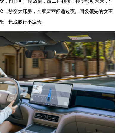
多变，前排可一键放倒，跟二排相接，秒变移动大床，午
箱，秒变大床房，全家露营舒适过夜。同级领先的女王
托，长途旅行不疲惫。