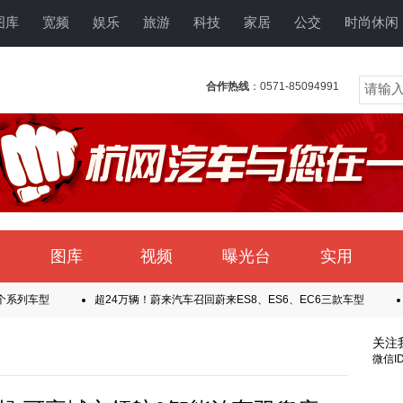
图库
宽频
娱乐
旅游
科技
家居
公交
时尚休闲
合作热线
：0571-85094991
图库
视频
曝光台
实用
超24万辆！蔚来汽车召回蔚来ES8、ES6、EC6三款车型
三家车企宣
能脱落！沃尔沃召回部分国产四驱XC70
关注
微信ID