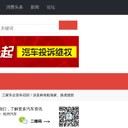
消费头条
新闻
论坛
布召回！涉及林肯航海家、路虎揽胜
左后半轴可能脱落！沃尔沃召回部分国产四
我们，了解更多汽车资讯
 : 杭州汽车