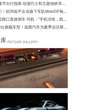
动漫节出行指南 动漫巴士和主题地铁等你打卡
给力！杭州临平企业旗下车队MotoGP匈牙利站夺冠
错过路口直接倒车 司机：“手机没电，我心慌”
500台旗舰车型！岚图汽车为夏季达沃斯论坛保驾护航
图库