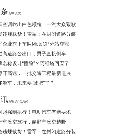
头条
车空调吹出白色颗粒！一汽大众致歉
疑违规载货！雷军：在封闭道路分装
平企业旗下车队MotoGP分站夺冠
过高速路公出口，男子直接倒车…
牌名称设计“撞脸”？阿维塔回应了
淳开高速…一批交通工程最新进展
能源车，未来要“减肥”了？
资讯
月起强制执行！电动汽车有新要求
行车没空旅行，越野车没空越野
疑违规载货！雷军：在封闭道路分装