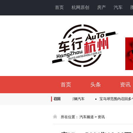
首页
杭网原创
房产
汽车
首页
头条
资讯
月1日起，丰田大规模召回超56万辆汽车
召回
宝马球范围内召回多个系列车型
款车型
三家车企宣布召回！涉及林肯航海家、路虎揽胜
左后半轴可
所在位置：
汽车频道
>
资讯