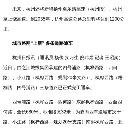
未来，杭州还将新增扬州至乐清高速（杭州段）、杭州
至上饶高速。到2035年，杭州高速公路总里程将达到1200公
里。
城市路网“上新” 多条道路通车
杭州日报讯（通讯员 杨俊 实习生 倪玮熠 记者 王昭奕）
近日，由之江城投集团承建的四号浦路（枫桦西路—四何
路）、小江路（枫桦西路—规划20米支路）、枫桦西路（梧
桐路—四号浦路）三条道路已正式完工通车。
四号浦路（枫桦西路—四何路）东起枫桦西路，西至四
何路，全长680米，标准段宽32米，为双向四车道城市次干
路。小江路（枫桦西路—规划20米支路）南起枫桦西路，北