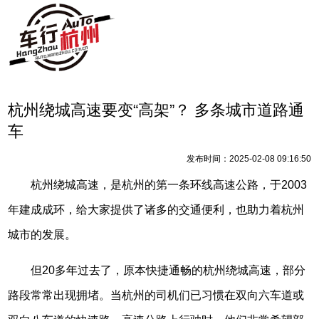
杭州绕城高速要变“高架”？ 多条城市道路通
车
发布时间：2025-02-08 09:16:50
杭州绕城高速，是杭州的第一条环线高速公路，于2003
年建成成环，给大家提供了诸多的交通便利，也助力着杭州
城市的发展。
但20多年过去了，原本快捷通畅的杭州绕城高速，部分
路段常常出现拥堵。当杭州的司机们已习惯在双向六车道或