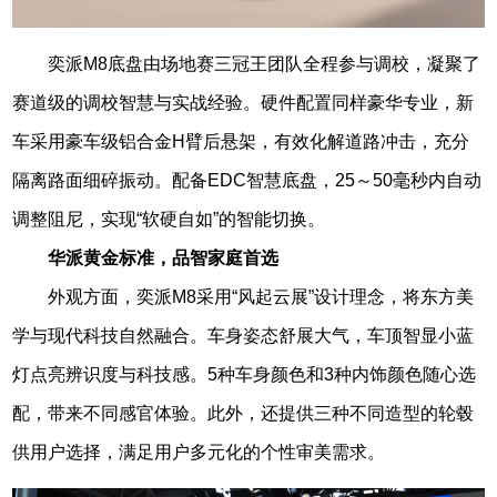
奕派M8底盘由场地赛三冠王团队全程参与调校，凝聚了
赛道级的调校智慧与实战经验。硬件配置同样豪华专业，新
车采用豪车级铝合金H臂后悬架，有效化解道路冲击，充分
隔离路面细碎振动。配备EDC智慧底盘，25～50毫秒内自动
调整阻尼，实现“软硬自如”的智能切换。
华派黄金标准，品智家庭首选
外观方面，奕派M8采用“风
起云展”设计理念，将东方美
学与现代科技自然融合。车身姿态舒展大气，车顶智显小蓝
灯点亮辨识度与科技感。5种车身颜色和3种内饰颜色随心选
配，带来不同感官体验。此外，还提供三种不同造型的轮毂
供用户选择，满足用户多元化的个性审美需求。