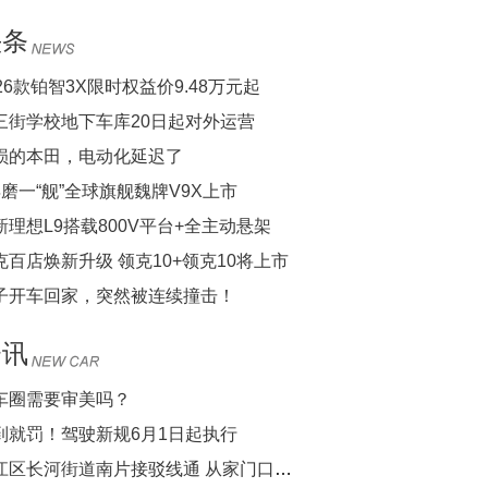
头条
026款铂智3X限时权益价9.48万元起
三街学校地下车库20日起对外运营
损的本田，电动化延迟了
年磨一“舰”全球旗舰魏牌V9X上市
新理想L9搭载800V平台+全主动悬架
克百店焕新升级 领克10+领克10将上市
子开车回家，突然被连续撞击！
资讯
车圈需要审美吗？
到就罚！驾驶新规6月1日起执行
滨江区长河街道南片接驳线通 从家门口直达商圈