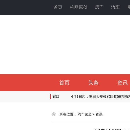
首页
杭网原创
房产
汽车
首页
头条
资讯
召回
4月1日起，丰田大规模召回超56万辆
三家车企宣布召回！涉及林肯航海家
极氪汽车召回部分老款极氪001 涉及车
所在位置：
汽车频道
>
资讯