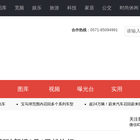
图库
宽频
娱乐
旅游
科技
家居
公交
时尚休闲
合作热线
：0571-85094991
图库
视频
曝光台
实用
汽车
宝马球范围内召回多个系列车型
超24万辆！蔚来汽车召回蔚来E
、路虎揽胜
左后半轴可能脱落！沃尔沃召回部分国产四驱XC70
辆3.82万辆
关注
微信ID