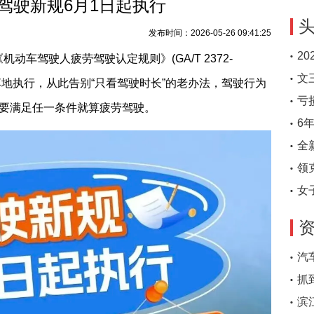
驾驶新规6月1日起执行
发布时间：2026-05-26 09:41:25
2
动车驾驶人疲劳驾驶认定规则》(GA/T 2372-
文
国落地执行，从此告别“只看驾驶时长”的老办法，驾驶行为
亏
只要满足任一条件就算疲劳驾驶。
6
全
领
女
汽
抓