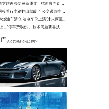
杭衢文旅再添便民新通道！杭衢康养直通车首发
不用拎着行李箱翻山越岭了 公交紧急推出新线路
BBA燃油车清仓 油电车价上演“冰火两重天”
被“上古”停车费误伤， 技术问题要靠技术解决
图库